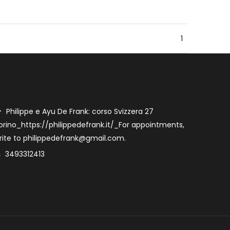
1
Philippe e Ayu De Frank: corso Svizzera 27
orino_https://philippedefrank.it/_For appointments,
rite to philippedefrank@gmail.com.
3493312413