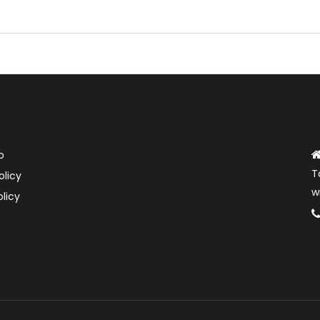
o
T
olicy
w
licy